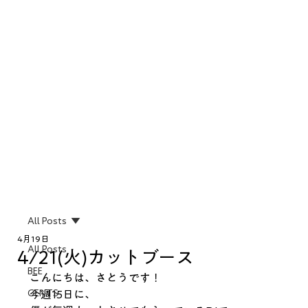
All Posts
4月19日
All Posts
4/21(火)カットブース
BEE
こんにちは、さとうです！
GENTS
今週15日に、