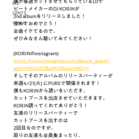
僕が毎週カットさせてもらっているDJで
BEE
ビートメイカーのDJ KORINが
GENTS
2nd albumをリリースしました！
VENUS
改めておめでとう！
全曲イケてるので、
ぜひみなさん聴いてみてください！
(KORINのinstagram)
https://www.instagram.com/djkorin_ikachi?
igsh=MXh0ZDBuMGN5anptMQ==
そしてそのアルバムのリリースパーティーが
来週4/21(火) にPUREで開催されます！
僕もKORINから誘いをいただき、
カットブースを出店させていただきます。
KORIN誘ってくれてありがとう！
友達のリリースパーティーで
カットブースを出すのは
2回目なのですが、
周りの友達も全員集まったり、